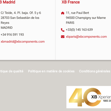
B Madrid
XB France
C/ Teide, 4. Pl. baja. Of. 5 y 6
11, rue Paul Bert
28703 San Sebastián de los
94500 Champigny sur Marne
Reyes
PARIS
MADRID
+33(0) 145 163 639
+34 916 591 193
xbparis@xbcomponents.com
xbmadrid@xbcomponents.com
itique de qualité
Politique en matière de cookies
Conditions générales