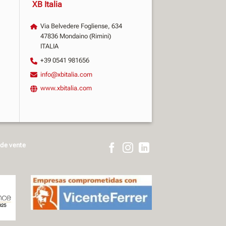
XB Italia
Via Belvedere Fogliense, 634
47836 Mondaino (Rimini)
ITALIA
+39 0541 981656
info@xbitalia.com
www.xbitalia.com
 de vente