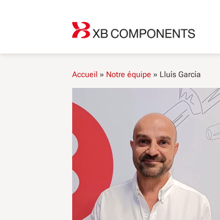
Skip
to
content
Accueil
»
Notre équipe
»
Lluís García