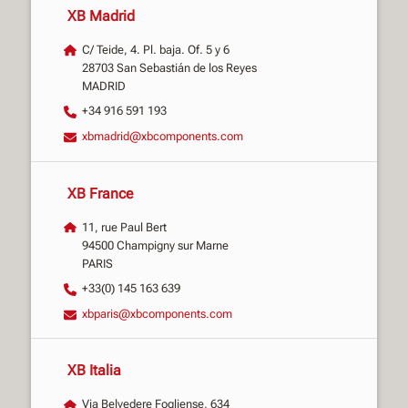
XB Madrid
C/ Teide, 4. Pl. baja. Of. 5 y 6
28703 San Sebastián de los Reyes
MADRID
+34 916 591 193
xbmadrid@xbcomponents.com
XB France
11, rue Paul Bert
94500 Champigny sur Marne
PARIS
+33(0) 145 163 639
xbparis@xbcomponents.com
XB Italia
Via Belvedere Fogliense, 634