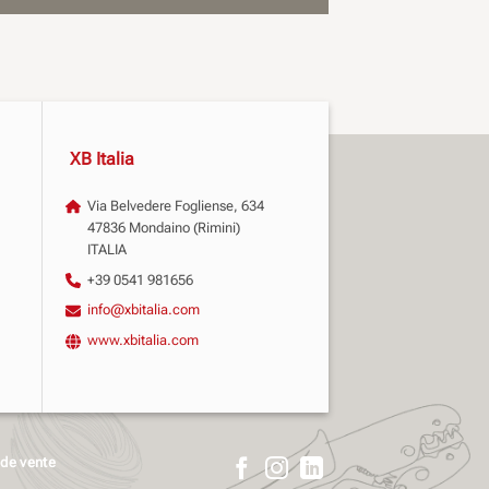
XB Italia
Via Belvedere Fogliense, 634
47836 Mondaino (Rimini)
ITALIA
+39 0541 981656
info@xbitalia.com
www.xbitalia.com
 de vente