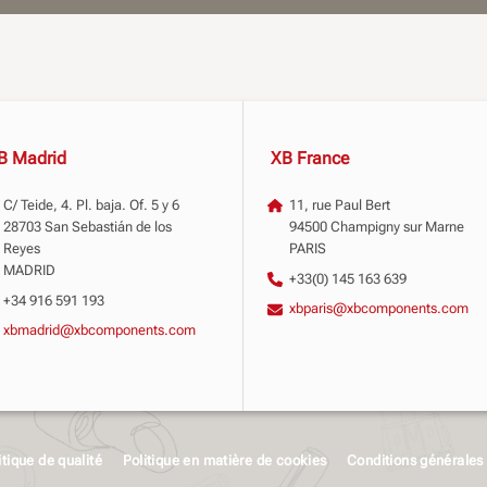
B Madrid
XB France
C/ Teide, 4. Pl. baja. Of. 5 y 6
11, rue Paul Bert
28703 San Sebastián de los
94500 Champigny sur Marne
Reyes
PARIS
MADRID
+33(0) 145 163 639
+34 916 591 193
xbparis@xbcomponents.com
xbmadrid@xbcomponents.com
itique de qualité
Politique en matière de cookies
Conditions générales