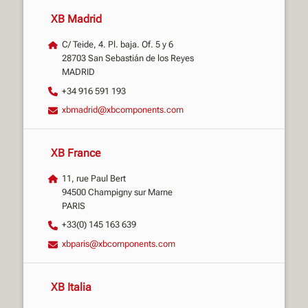
XB Madrid
C/ Teide, 4. Pl. baja. Of. 5 y 6
28703 San Sebastián de los Reyes
MADRID
+34 916 591 193
xbmadrid@xbcomponents.com
XB France
11, rue Paul Bert
94500 Champigny sur Marne
PARIS
+33(0) 145 163 639
xbparis@xbcomponents.com
XB Italia