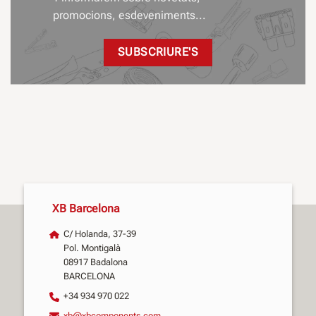
promocions, esdeveniments...
SUBSCRIURE'S
XB Barcelona
C/ Holanda, 37-39
Pol. Montigalà
08917 Badalona
BARCELONA
+34 934 970 022
xb@xbcomponents.com