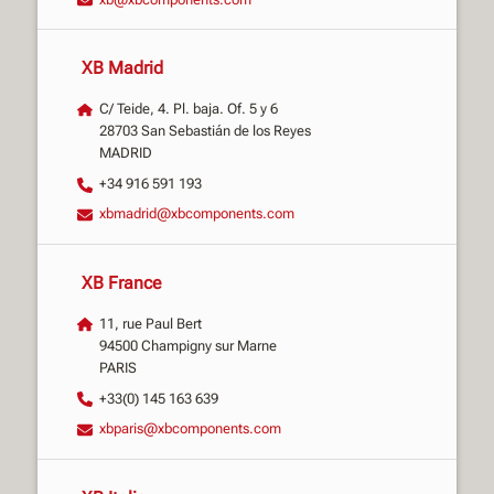
XB Madrid
C/ Teide, 4. Pl. baja. Of. 5 y 6
28703 San Sebastián de los Reyes
MADRID
+34 916 591 193
xbmadrid@xbcomponents.com
XB France
11, rue Paul Bert
94500 Champigny sur Marne
PARIS
+33(0) 145 163 639
xbparis@xbcomponents.com