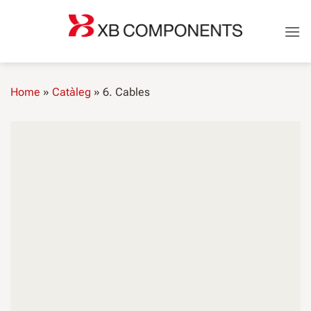
Saltar
al
contingut
Home
»
Catàleg
»
6. Cables
CABLES
Cables FLRY