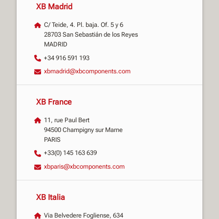
XB Madrid
C/ Teide, 4. Pl. baja. Of. 5 y 6
28703 San Sebastián de los Reyes
MADRID
+34 916 591 193
xbmadrid@xbcomponents.com
XB France
11, rue Paul Bert
94500 Champigny sur Marne
PARIS
+33(0) 145 163 639
xbparis@xbcomponents.com
XB Italia
Via Belvedere Fogliense, 634