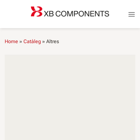
Saltar
al
contingut
Home
»
Catàleg
»
Altres
Altres