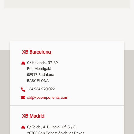
XB Barcelona
C/ Holanda, 37-39
Pol. Montigalà
08917 Badalona
BARCELONA
+34 934 970 022
xb@xbcomponents.com
XB Madrid
C/ Teide, 4. Pl. baja. Of. 5 y 6
28703 San Sebastián de los Reyes