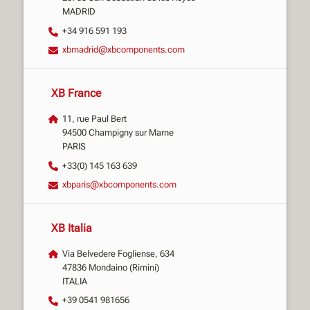
MADRID
+34 916 591 193
xbmadrid@xbcomponents.com
XB France
11, rue Paul Bert
94500 Champigny sur Marne
PARIS
+33(0) 145 163 639
xbparis@xbcomponents.com
XB Italia
Via Belvedere Fogliense, 634
47836 Mondaino (Rimini)
ITALIA
+39 0541 981656