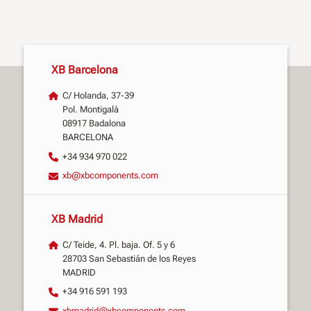
XB Barcelona
C/ Holanda, 37-39
Pol. Montigalà
08917 Badalona
BARCELONA
+34 934 970 022
xb@xbcomponents.com
XB Madrid
C/ Teide, 4. Pl. baja. Of. 5 y 6
28703 San Sebastián de los Reyes
MADRID
+34 916 591 193
xbmadrid@xbcomponents.com