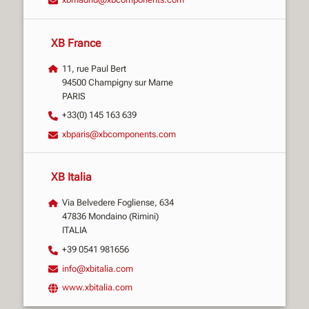
XB France
11, rue Paul Bert
94500 Champigny sur Marne
PARIS
+33(0) 145 163 639
xbparis@xbcomponents.com
XB Italia
Via Belvedere Fogliense, 634
47836 Mondaino (Rimini)
ITALIA
+39 0541 981656
info@xbitalia.com
www.xbitalia.com