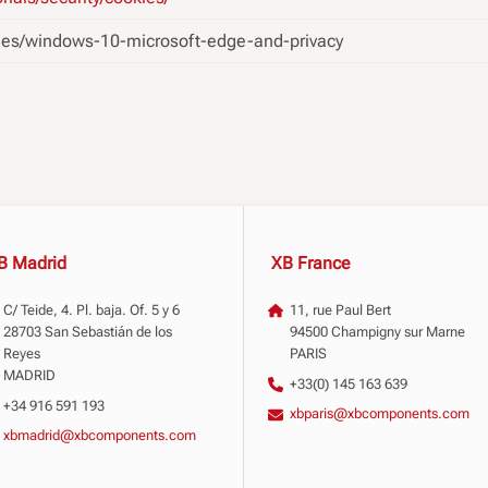
es-es/windows-10-microsoft-edge-and-privacy
B Madrid
XB France
C/ Teide, 4. Pl. baja. Of. 5 y 6
11, rue Paul Bert
28703 San Sebastián de los
94500 Champigny sur Marne
Reyes
PARIS
MADRID
+33(0) 145 163 639
+34 916 591 193
xbparis@xbcomponents.com
xbmadrid@xbcomponents.com