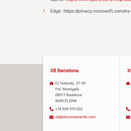
Edge: https://privacy.microsoft.com/
XB Barcelona
X
C/ Holanda, 37-39
Pol. Montigalà
08917 Badalona
BARCELONA
+34 934 970 022
xb@xbcomponents.com