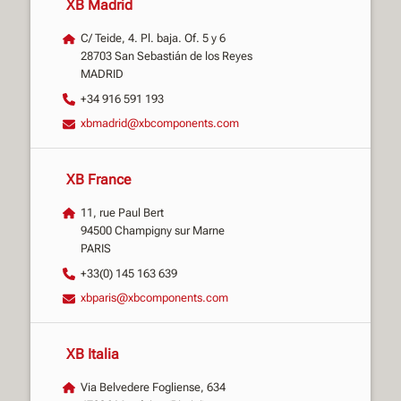
XB Madrid
C/ Teide, 4. Pl. baja. Of. 5 y 6
28703 San Sebastián de los Reyes
MADRID
+34 916 591 193
xbmadrid@xbcomponents.com
XB France
11, rue Paul Bert
94500 Champigny sur Marne
PARIS
+33(0) 145 163 639
xbparis@xbcomponents.com
XB Italia
Via Belvedere Fogliense, 634