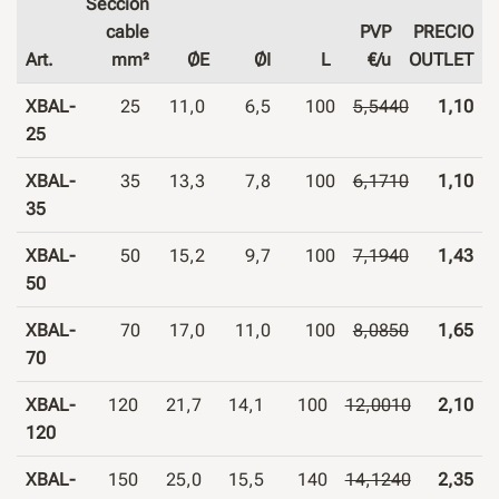
Sección
cable
PVP
PRECIO
Art.
mm²
ØE
ØI
L
€/u
OUTLET
XBAL-
25
11,0
6,5
100
5,5440
1,10
25
XBAL-
35
13,3
7,8
100
6,1710
1,10
35
XBAL-
50
15,2
9,7
100
7,1940
1,43
50
XBAL-
70
17,0
11,0
100
8,0850
1,65
70
XBAL-
120
21,7
14,1
100
12,0010
2,10
120
XBAL-
150
25,0
15,5
140
14,1240
2,35