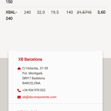
150
XBAL-
240
32,0
19,5
140
21,5710
3,60
240
XB Barcelona
C/ Holanda, 37-39
Pol. Montigalà
08917 Badalona
BARCELONA
+34 934 970 022
xb@xbcomponents.com