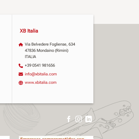
XB Italia
Via Belvedere Fogliense, 634
47836 Mondaino (Rimini)
ITALIA
+39 0541 981656
info@xbitalia.com
www.xbitalia.com