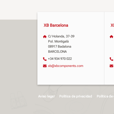
XB Barcelona
X
C/ Holanda, 37-39
Pol. Montigalà
08917 Badalona
BARCELONA
+34 934 970 022
xb@xbcomponents.com
Aviso legal
Política de privacidad
Política de