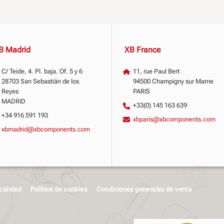
B Madrid
XB France
C/ Teide, 4. Pl. baja. Of. 5 y 6
11, rue Paul Bert
28703 San Sebastián de los
94500 Champigny sur Marne
Reyes
PARIS
MADRID
+33(0) 145 163 639
+34 916 591 193
xbparis@xbcomponents.com
xbmadrid@xbcomponents.com
 calidad
Política de cookies
Condiciones generales de venta