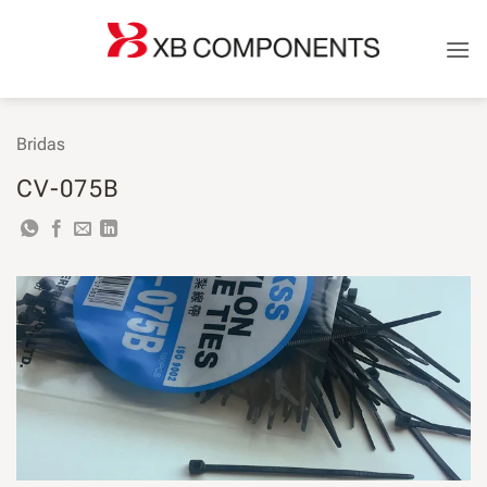
Saltar
al
contenido
Bridas
CV-075B