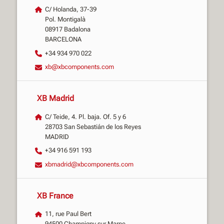
C/ Holanda, 37-39
Pol. Montigalà
08917 Badalona
BARCELONA
+34 934 970 022
xb@xbcomponents.com
XB Madrid
C/ Teide, 4. Pl. baja. Of. 5 y 6
28703 San Sebastián de los Reyes
MADRID
+34 916 591 193
xbmadrid@xbcomponents.com
XB France
11, rue Paul Bert
94500 Champigny sur Marne