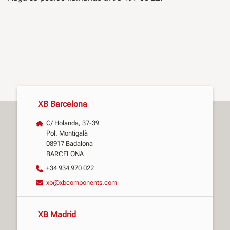
XB Barcelona
C/ Holanda, 37-39
Pol. Montigalà
08917 Badalona
BARCELONA
+34 934 970 022
xb@xbcomponents.com
XB Madrid