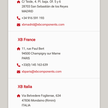
C/ Teide, 4. Pl. baja. Of. 5 y 6
28703 San Sebastián de los Reyes
MADRID
+34 916 591 193
xbmadrid@xbcomponents.com
XB France
11, rue Paul Bert
94500 Champigny sur Marne
PARIS
+33(0) 145 163 639
xbparis@xbcomponents.com
XB Italia
Via Belvedere Fogliense, 634
47836 Mondaino (Rimini)
ITALIA