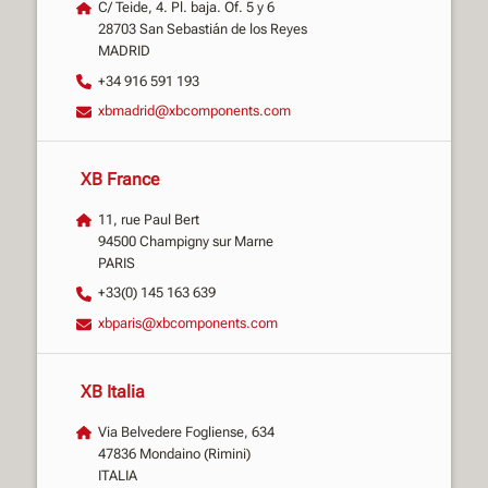
C/ Teide, 4. Pl. baja. Of. 5 y 6
28703 San Sebastián de los Reyes
MADRID
+34 916 591 193
xbmadrid@xbcomponents.com
XB France
11, rue Paul Bert
94500 Champigny sur Marne
PARIS
+33(0) 145 163 639
xbparis@xbcomponents.com
XB Italia
Via Belvedere Fogliense, 634
47836 Mondaino (Rimini)
ITALIA