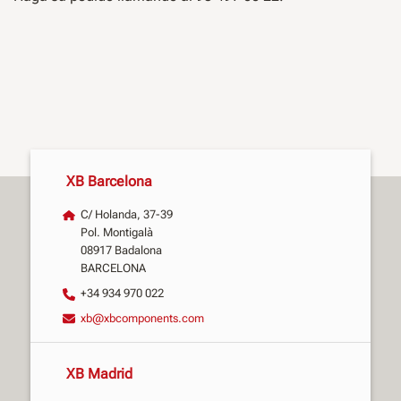
XB Barcelona
C/ Holanda, 37-39
Pol. Montigalà
08917 Badalona
BARCELONA
+34 934 970 022
xb@xbcomponents.com
XB Madrid