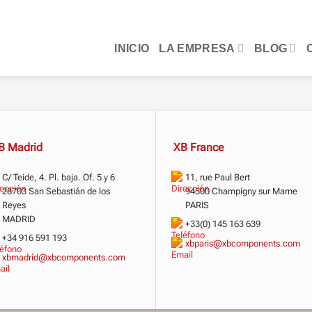
INICIO
LA EMPRESA
BLOG
B Madrid
XB France
C/ Teide, 4. Pl. baja. Of. 5 y 6
11, rue Paul Bert
28703 San Sebastián de los
94500 Champigny sur Marne
Reyes
PARIS
MADRID
+33(0) 145 163 639
+34 916 591 193
xbparis@xbcomponents.com
xbmadrid@xbcomponents.com