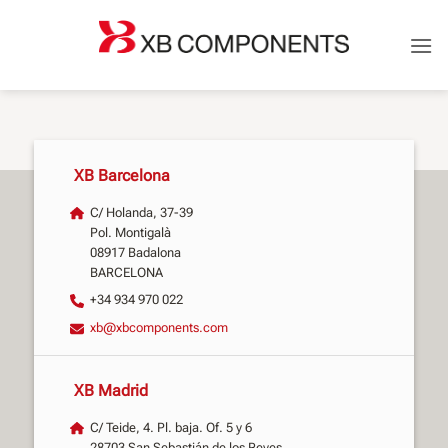
Saltar
al
contenido
XB Barcelona
C/ Holanda, 37-39
Pol. Montigalà
08917 Badalona
BARCELONA
+34 934 970 022
xb@xbcomponents.com
XB Madrid
C/ Teide, 4. Pl. baja. Of. 5 y 6
28703 San Sebastián de los Reyes