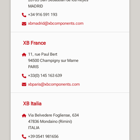
MADRID
+34 916 591 193
xbmadrid@xbcomponents.com
XB France
11, rue Paul Bert
94500 Champigny sur Marne
PARIS
+33(0) 145 163 639
xbparis@xbcomponents.com
XB Italia
Via Belvedere Fogliense, 634
47836 Mondaino (Rimini)
ITALIA
+39 0541 981656