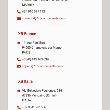
MADRID
+34 916 591 193
xbmadrid@xbcomponents.com
XB France
11, rue Paul Bert
94500 Champigny sur Marne
PARIS
+33(0) 145 163 639
xbparis@xbcomponents.com
XB Italia
Via Belvedere Fogliense, 634
47836 Mondaino (Rimini)
ITALIA
+39 0541 981656