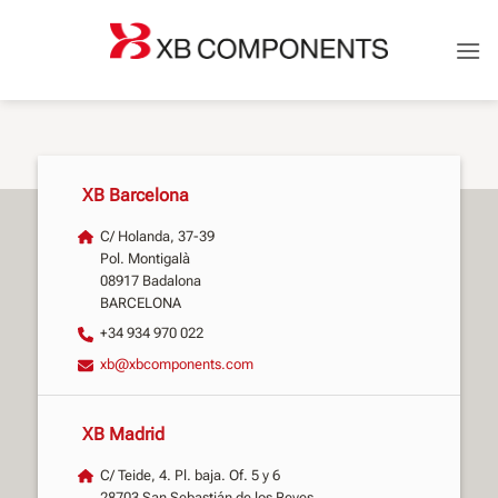
Saltar
al
contenido
XB Barcelona
C/ Holanda, 37-39
Pol. Montigalà
08917 Badalona
BARCELONA
+34 934 970 022
xb@xbcomponents.com
XB Madrid
C/ Teide, 4. Pl. baja. Of. 5 y 6
28703 San Sebastián de los Reyes