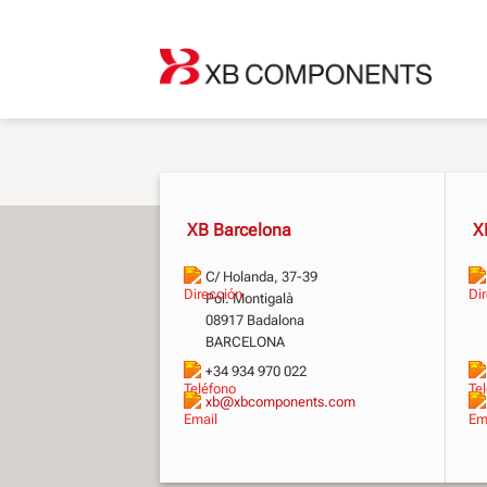
Saltar
al
contenido
XB Barcelona
X
C/ Holanda, 37-39
Pol. Montigalà
08917 Badalona
BARCELONA
+34 934 970 022
xb@xbcomponents.com