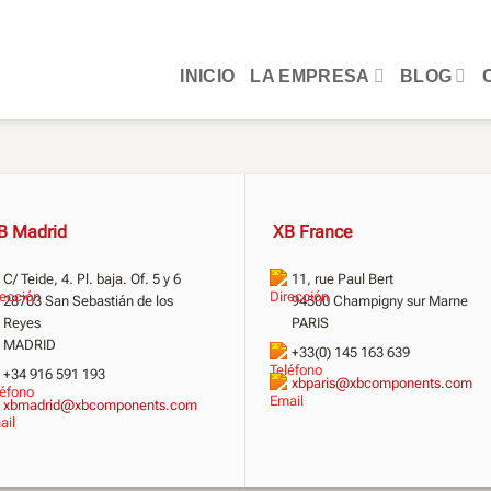
INICIO
LA EMPRESA
BLOG
B Madrid
XB France
C/ Teide, 4. Pl. baja. Of. 5 y 6
11, rue Paul Bert
28703 San Sebastián de los
94500 Champigny sur Marne
Reyes
PARIS
MADRID
+33(0) 145 163 639
+34 916 591 193
xbparis@xbcomponents.com
xbmadrid@xbcomponents.com