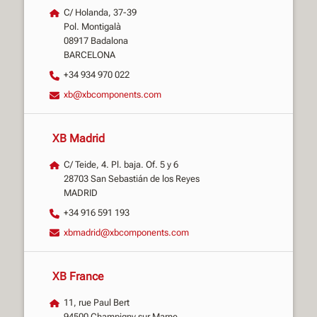
C/ Holanda, 37-39
Pol. Montigalà
08917 Badalona
BARCELONA
+34 934 970 022
xb@xbcomponents.com
XB Madrid
C/ Teide, 4. Pl. baja. Of. 5 y 6
28703 San Sebastián de los Reyes
MADRID
+34 916 591 193
xbmadrid@xbcomponents.com
XB France
11, rue Paul Bert
94500 Champigny sur Marne