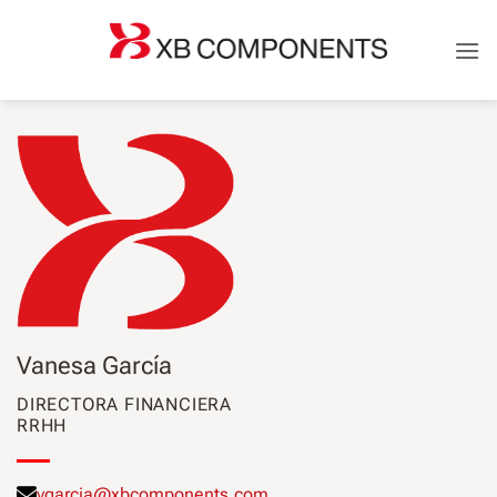
Saltar
al
contenido
Vanesa García
DIRECTORA FINANCIERA
RRHH
vgarcia@xbcomponents.com